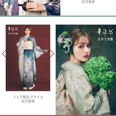
当日発表
当日発表
フェア限定プライス
フェア限定プライス
当日発表
当日発表