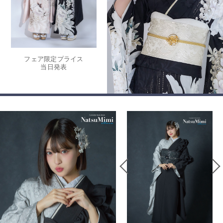
フェア限定プライス
フェア限定プライス
当日発表
当日発表