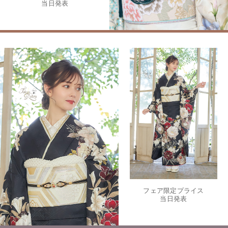
当日発表
当日発表
フェア限定プライス
当日発表