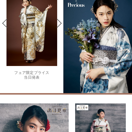
フェア限定プライス
フェア限定プライス
当日発表
当日発表