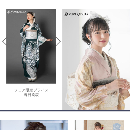
フェア限定プライス
フェア限定プライス
当日発表
当日発表