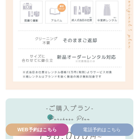
WEB予約はこちら
電話予約はこちら