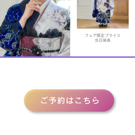
フェア限定プライス
当日発表