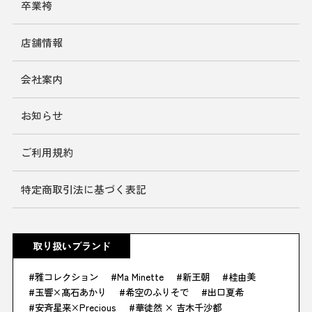
卒業袴
店舗情報
会社案内
お知らせ
ご利用規約
特定商取引法に基づく表記
取り扱いブランド
雅コレクション
Ma Minette
新王朝
桂由美
玉響×髙石あかり
希空のふりそで
出口夏希
安斉星来×Precious
華徒然 × 吉木千沙都