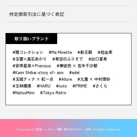
特定商取引法に基づく表記
取り扱いブランド
雅コレクション
Ma Minette
新王朝
桂由美
玉響×髙石あかり
希空のふりそで
出口夏希
安斉星来×Precious
華徒然 × 吉木千沙都
Kami Shibai-story of- ano
edel
玉城ティナ × 紅一点
Allure
九重 × 中村理砂
王林爛漫
HARU
nuts
PRIME
さくら
NatsuMimi
Tokyo Retro
Copyright © 振袖レンタル・撮影 雅PREMIUM - 浅草 All Rights Reserved.