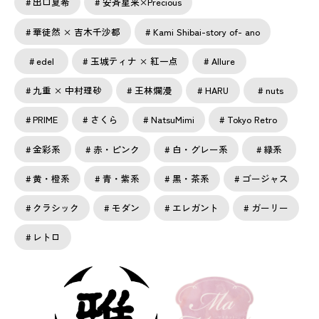
出口夏希
安斉星来×Precious
華徒然 × 吉木千沙都
Kami Shibai-story of- ano
edel
玉城ティナ × 紅一点
Allure
九重 × 中村理砂
王林爛漫
HARU
nuts
PRIME
さくら
NatsuMimi
Tokyo Retro
金彩系
赤・ピンク
白・グレー系
緑系
黄・橙系
青・紫系
黒・茶系
ゴージャス
クラシック
モダン
エレガント
ガーリー
レトロ