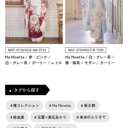
MAF-0710/KGE-MA-0710
MAF-0704/KGP-B-7183
Ma Minette
赤・ピンク
Ma Minette
白・グレー系
白・グレー系
ガーリー
レトロ
青・紫系
モダン
ガーリー
タグから探す
雅コレクション
Ma Minette
新王朝
桂由美
玉響×髙石あかり
希空のふりそで