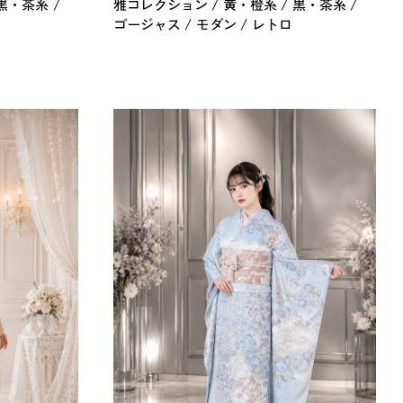
黒・茶系
雅コレクション
黄・橙系
黒・茶系
ゴージャス
モダン
レトロ