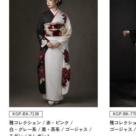
KGP-BK-7138
KGP-BK-77
雅コレクション
赤・ピンク
雅コレクシ
白・グレー系
黒・茶系
ゴージャス
ゴージャス
モダン
エレガント