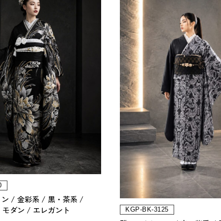
0
ョン
金彩系
黒・茶系
モダン
エレガント
KGP-BK-3125