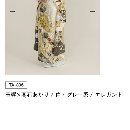
TA-806
玉響×髙石あかり
白・グレー系
エレガント