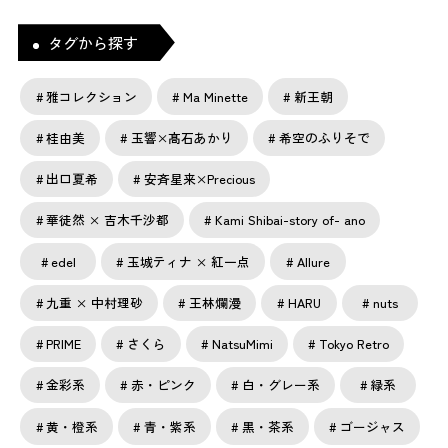
タグから探す
雅コレクション
Ma Minette
新王朝
桂由美
玉響×髙石あかり
希空のふりそで
出口夏希
安斉星来×Precious
華徒然 × 吉木千沙都
Kami Shibai-story of- ano
edel
玉城ティナ × 紅一点
Allure
九重 × 中村理砂
王林爛漫
HARU
nuts
PRIME
さくら
NatsuMimi
Tokyo Retro
金彩系
赤・ピンク
白・グレー系
緑系
黄・橙系
青・紫系
黒・茶系
ゴージャス