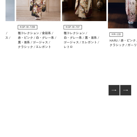
KGP-W-7159
KGP-W-707
彩系
雅コレクション
金彩系
雅コレクション
HR-133
ジャス
赤・ピンク
白・グレー系
白・グレー系
黒・茶系
HARU
赤・ピンク
ント
黒・茶系
ゴージャス
ゴージャス
エレガント
クラシック
ガーリ
クラシック
エレガント
レトロ